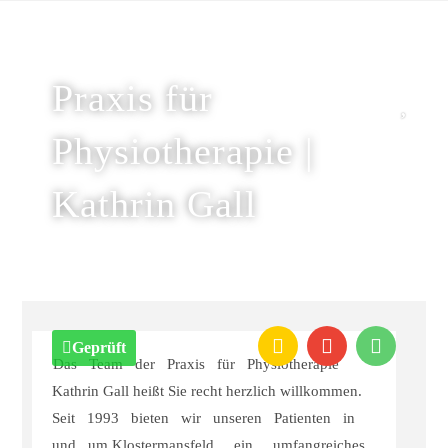
Praxis für
Physiotherapie |
Kathrin Gall
Geprüft
Das
Team
der
Praxis
für
Physiotherapie
Kathrin
Gall heißt Sie recht herzlich willkommen.
Seit
1993
bieten
wir
unseren
Patienten
in
und
um
Klostermansfeld
ein
umfangreiches