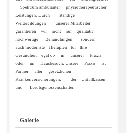
Spektrum
ambulanter
physiotherapeutischer
Leistungen.
Durch
ständige
Weiterbildungen
unserer
Mitarbeiter
garantieren
wir
nicht
nur
qualitativ
hochwertige
Behandlungen,
sondern
auch
modernste
Therapien
für
Ihre
Gesundheit,
egal
ob
in
unserer
Praxis
oder
im
Hausbesuch.
Unsere
Praxis
ist
Partner
aller
gesetzlichen
Krankenversicherungen,
der
Unfallkassen
und
Berufsgenossenschaften.
Galerie