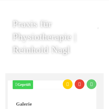
Praxis für
Physiotherapie |
Reinhold Nagl
Geprüft
Galerie