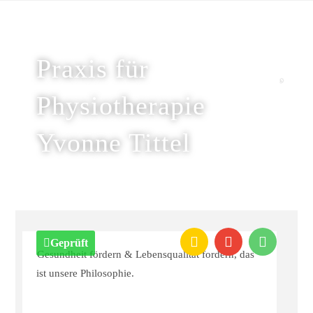
Praxis für
Physiotherapie
Yvonne Tittel
Geprüft
Gesundheit fördern & Lebens­qualität fordern, das
ist unsere Philosophie.