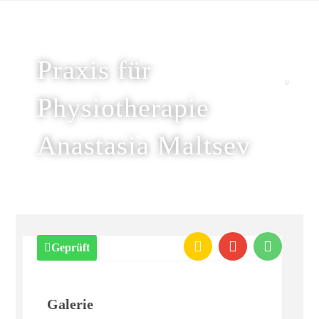
Praxis für
Physiotherapie
Anastasia Maltsev
Geprüft
Galerie