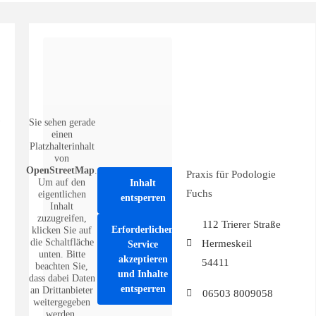
t
Sie sehen gerade
einen
Platzhalterinhalt
von
OpenStreetMap
.
Praxis für Podologie
Um auf den
Inhalt
Fuchs
eigentlichen
entsperren
Inhalt
zuzugreifen,
112 Trierer Straße
Erforderlichen
klicken Sie auf
die Schaltfläche
Hermeskeil
Service
unten. Bitte
akzeptieren
54411
beachten Sie,
und Inhalte
dass dabei Daten
entsperren
an Drittanbieter
06503 8009058
weitergegeben
werden.