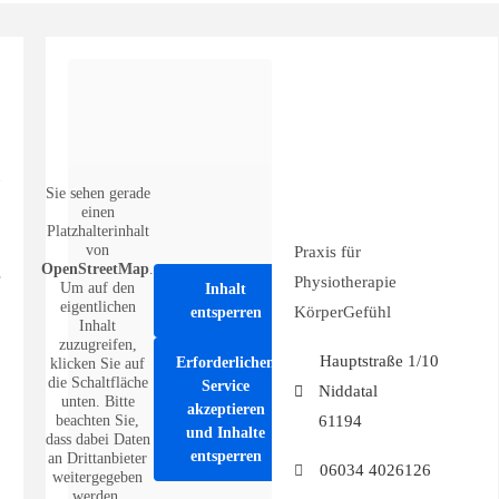
Sie sehen gerade
einen
Platzhalterinhalt
von
Praxis für
OpenStreetMap
.
Physiotherapie
Um auf den
Inhalt
eigentlichen
KörperGefühl
entsperren
Inhalt
zuzugreifen,
Hauptstraße 1/10
Erforderlichen
klicken Sie auf
die Schaltfläche
Service
Niddatal
unten. Bitte
akzeptieren
beachten Sie,
61194
und Inhalte
dass dabei Daten
entsperren
an Drittanbieter
06034 4026126
weitergegeben
werden.