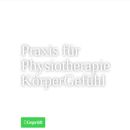
Praxis für
Physiotherapie
KörperGefühl
Geprüft