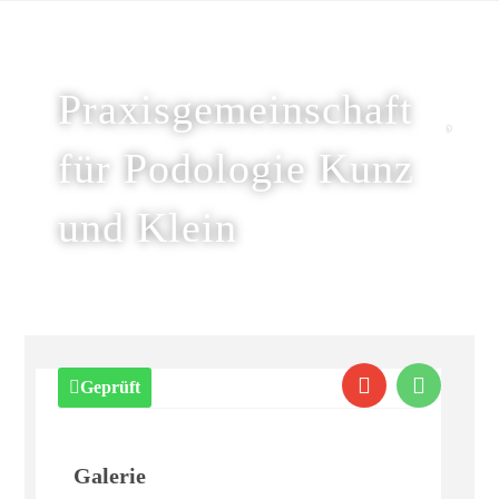
Praxisgemeinschaft
für Podologie Kunz
und Klein
Geprüft
Galerie