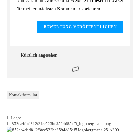
Name, E-Mail-Adresse und Website in diesem Browser
für meinen nächsten Kommentar speichern.
Kürzlich angesehen
Kontaktformular
Logo:
852ea4dad812f8fcc523be3594d85af5_logobergmann.png