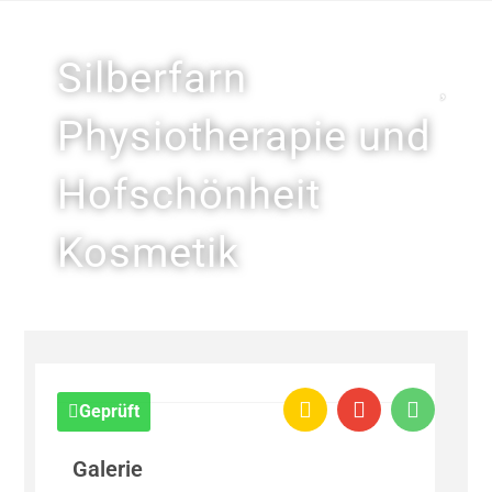
Silberfarn
Physiotherapie und
Hofschönheit
Kosmetik
Geprüft
Galerie