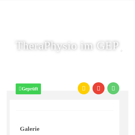
TheraPhysio im GEP
Geprüft
Galerie