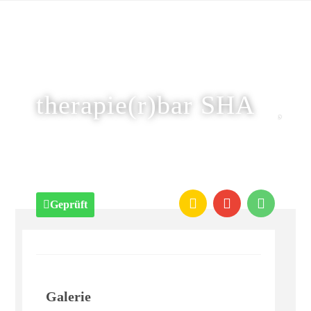
therapie(r)bar SHA
Geprüft
Galerie