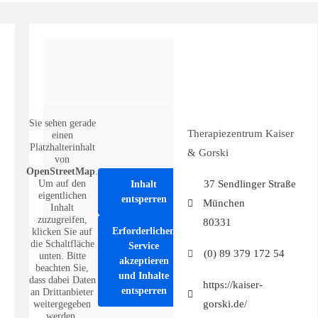
Sie sehen gerade
Therapiezentrum Kaiser
einen
Platzhalterinhalt
& Gorski
von
OpenStreetMap
.
Um auf den
37 Sendlinger Straße
Inhalt
eigentlichen
entsperren
München
Inhalt
zuzugreifen,
80331
Erforderlichen
klicken Sie auf
die Schaltfläche
Service
(0) 89 379 172 54
unten. Bitte
akzeptieren
beachten Sie,
und Inhalte
dass dabei Daten
https://kaiser-
entsperren
an Drittanbieter
gorski.de/
weitergegeben
werden.