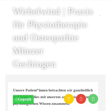
Wirbelwind | Praxis
für Physiotherapie
und Osteopathie
Münzer
Gechingen
Unsere Patient*innen betrachten wir ganzheitlich
und bringen dies mit unserem anatomischen und
Geprüft
physiologischen Wissen zusammen.