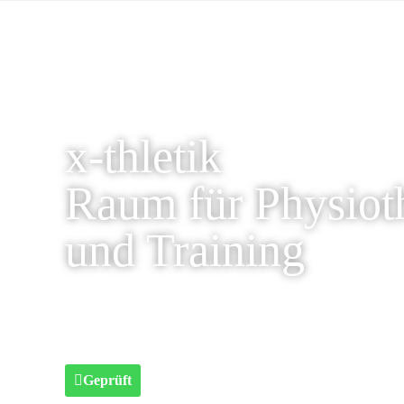
x-thletik
Raum für Physiot
und Training
Geprüft