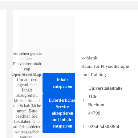
Sie sehen gerade
x-thletik
einen
Platzhalterinhalt
Raum für Physiotherapie
von
OpenStreetMap
.
und Training
Um auf den
Inhalt
eigentlichen
entsperren
Universitätsstraße
Inhalt
zuzugreifen,
110e
Erforderlichen
klicken Sie auf
Bochum
die Schaltfläche
Service
unten. Bitte
44799
akzeptieren
beachten Sie,
und Inhalte
dass dabei Daten
entsperren
0234 54508804
an Drittanbieter
weitergegeben
werden.