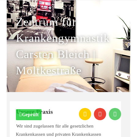
Zentrum für
Krankengymnastik
Carsten Bleich |
Moltkestraße
Unsere Praxis
Geprüft
Wir sind zugelassen für alle gesetzlichen
Krankenkassen und privaten Krankenkassen