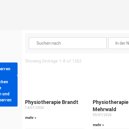
Showing Einträge 1-8 of 1262
perren
chen
e
n und
perren
Physiotherapie Brandt
Physiotherapie
14/07/2026
Mehrwald
09/07/2026
mehr »
mehr »