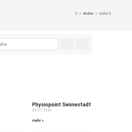
>
Archiv
>
Seite 0
Suchen
Advanced Filters
Physiopoint Sennestadt
09/07/2026
mehr »