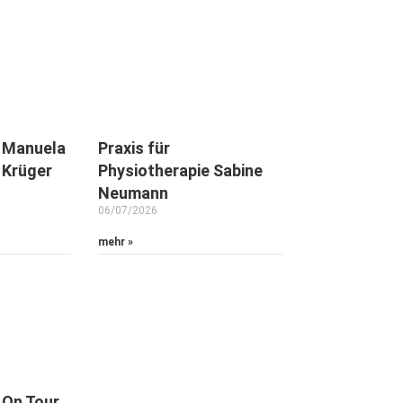
e Manuela
Praxis für
 Krüger
Physiotherapie Sabine
Neumann
06/07/2026
mehr »
 On Tour